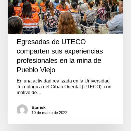
en
la
mina
de
Pueblo
Viejo
Egresadas de UTECO
comparten sus experiencias
profesionales en la mina de
Pueblo Viejo
En una actividad realizada en la Universidad
Tecnológica del Cibao Oriental (UTECO), con
motivo de…
Barrick
10 de marzo de 2022