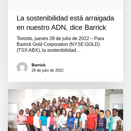
La sostenibilidad está arraigada
en nuestro ADN, dice Barrick
Toronto, jueves 28 de julio de 2022 – Para
Barrick Gold Corporation (NYSE:GOLD)
(TSX:ABX), la sostenibilidad…
Barrick
29 de julio de 2022
Barrick
Pueblo
Viejo
entrega
acreditaciones
a
tercer