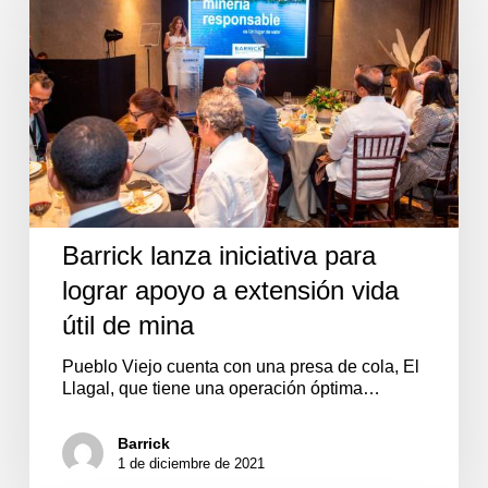
iniciativa
para
lograr
apoyo
a
extensión
vida
útil
de
mina
Barrick lanza iniciativa para
lograr apoyo a extensión vida
útil de mina
Pueblo Viejo cuenta con una presa de cola, El
Llagal, que tiene una operación óptima…
Barrick
1 de diciembre de 2021