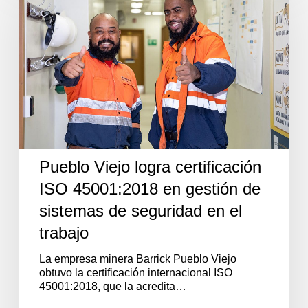
logra
certificación
ISO
45001:2018
en
gestión
de
sistemas
de
seguridad
en
el
Pueblo Viejo logra certificación
trabajo
ISO 45001:2018 en gestión de
sistemas de seguridad en el
trabajo
La empresa minera Barrick Pueblo Viejo
obtuvo la certificación internacional ISO
45001:2018, que la acredita…