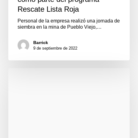
Rescate Lista Roja
Personal de la empresa realizó una jornada de
siembra en la mina de Pueblo Viejo,…
Barrick
9 de septiembre de 2022
La
sostenibilidad
está
arraigada
en
nuestro
ADN,
dice
Barrick