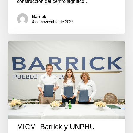
construcción del centro significó…
Barrick
4 de noviembre de 2022
MICM,
Barrick
y
UNPHU
capacitarán
a
mipymes
de
Sánchez
Ramírez
para
suplir
bienes
y
MICM, Barrick y UNPHU
servicios
a