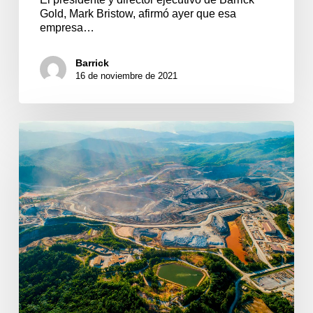
Gold, Mark Bristow, afirmó ayer que esa
empresa…
Barrick
16 de noviembre de 2021
Barrick
ha
pagado
RD$522
millones
en
impuestos
en
lo
que
va
del
2021