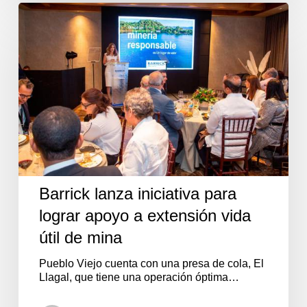
Barrick
lanza
iniciativa
para
lograr
apoyo
a
extensión
vida
útil
de
mina
Barrick lanza iniciativa para
lograr apoyo a extensión vida
útil de mina
Pueblo Viejo cuenta con una presa de cola, El
Llagal, que tiene una operación óptima…