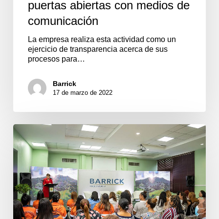
puertas abiertas con medios de
comunicación
La empresa realiza esta actividad como un
ejercicio de transparencia acerca de sus
procesos para…
Barrick
17 de marzo de 2022
Egresadas
de
UTECO
comparten
sus
experiencias
profesionales
en
la
mina