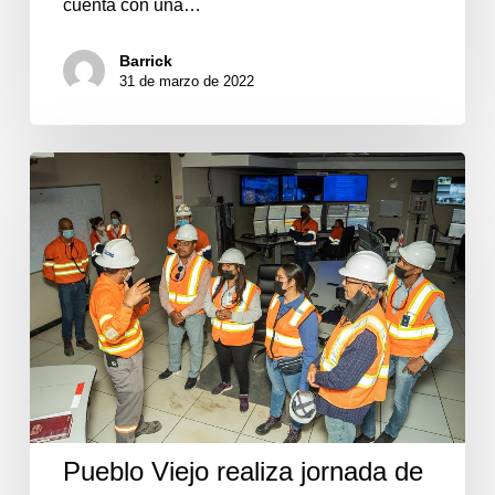
cuenta con una…
Barrick
31 de marzo de 2022
Pueblo
Viejo
realiza
jornada
de
puertas
abiertas
con
medios
de
comunicación
Pueblo Viejo realiza jornada de