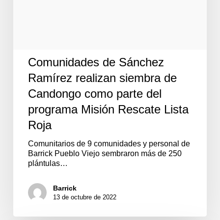
como
parte
del
programa
Misión
Rescate
Comunidades de Sánchez
Lista
Roja
Ramírez realizan siembra de
Candongo como parte del
programa Misión Rescate Lista
Roja
Comunitarios de 9 comunidades y personal de
Barrick Pueblo Viejo sembraron más de 250
plántulas…
Barrick
13 de octubre de 2022