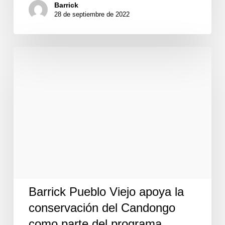
Barrick
28 de septiembre de 2022
Barrick
Pueblo
Viejo
apoya
la
conservación
del
Candongo
como
parte
del
programa
Rescate
Lista
Barrick Pueblo Viejo apoya la
Roja
conservación del Candongo
como parte del programa