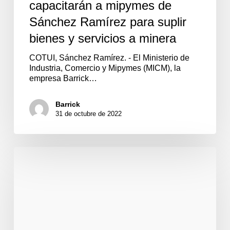
capacitarán a mipymes de
minera
Sánchez Ramírez para suplir
bienes y servicios a minera
COTUI, Sánchez Ramírez. - El Ministerio de
Industria, Comercio y Mipymes (MICM), la
empresa Barrick…
Barrick
31 de octubre de 2022
Comunidades
de
Sánchez
Ramírez
realizan
siembra
de
Candongo