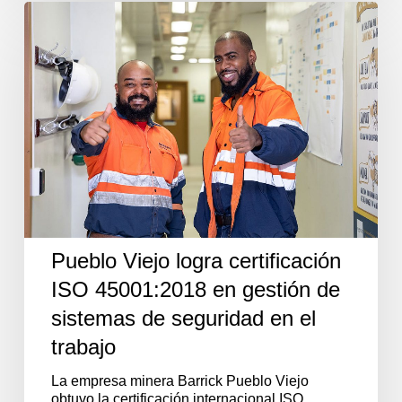
Pueblo
Viejo
logra
certificación
ISO
45001:2018
en
gestión
de
sistemas
de
seguridad
en
el
Pueblo Viejo logra certificación
trabajo
ISO 45001:2018 en gestión de
sistemas de seguridad en el
trabajo
La empresa minera Barrick Pueblo Viejo
obtuvo la certificación internacional ISO