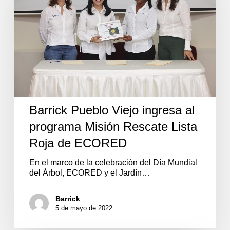
al
programa
Misión
Rescate
Lista
Roja
de
ECORED
Barrick Pueblo Viejo ingresa al
programa Misión Rescate Lista
Roja de ECORED
En el marco de la celebración del Día Mundial
del Árbol, ECORED y el Jardín…
Barrick
5 de mayo de 2022