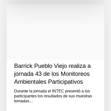
Barrick
Pueblo
Viejo
realiza
a
jornada
43
de
los
Monitoreos
Ambientales
Participativos
Barrick Pueblo Viejo realiza a
jornada 43 de los Monitoreos
Ambientales Participativos
Durante la jornada el INTEC presentó a los
participantes los resultados de sus muestras
tomadas…