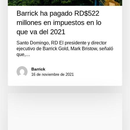
Barrick ha pagado RD$522
millones en impuestos en lo
que va del 2021
Santo Domingo, RD El presidente y director
ejecutivo de Barrick Gold, Mark Bristow, señaló
que,…
Barrick
16 de noviembre de 2021
Barrick
Pueblo
Viejo
realiza
segunda
jornada