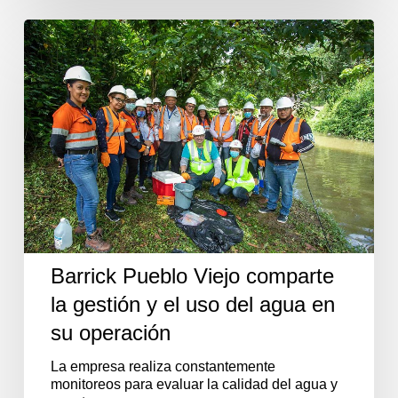
Barrick
Pueblo
Viejo
comparte
la
gestión
y
el
uso
del
agua
en
su
operación
Barrick Pueblo Viejo comparte
la gestión y el uso del agua en
su operación
La empresa realiza constantemente
monitoreos para evaluar la calidad del agua y