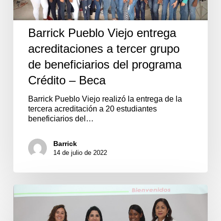
grupo
de
beneficiarios
Barrick Pueblo Viejo entrega
del
programa
acreditaciones a tercer grupo
Crédito
–
de beneficiarios del programa
Beca
Crédito – Beca
Barrick Pueblo Viejo realizó la entrega de la
tercera acreditación a 20 estudiantes
beneficiarios del…
Barrick
14 de julio de 2022
Barrick
Pueblo
Viejo
ingresa