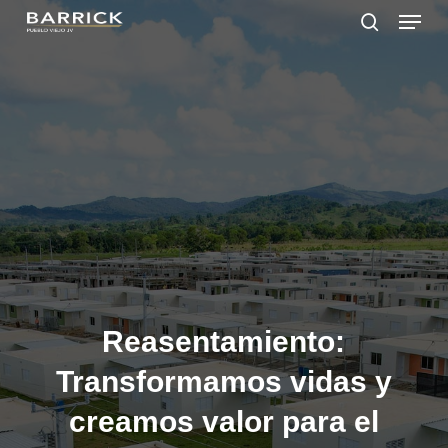
Skip
Menu
to
search
main
Close
content
Menu
Reasentamiento:
Transformamos vidas y
creamos valor para el