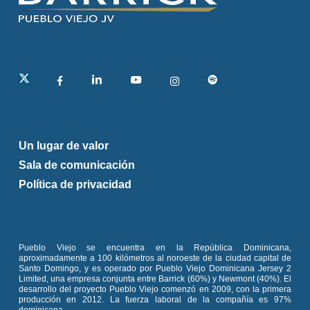
calificados. Estos profesionales se
encargan
de evaluar el valor de mercado de
las propiedades, tomando en cuenta
factores como: el uso del terreno, los
cultivos y las infraestructuras.
linkedin
Esto asegura que los propietarios reciban
una compensación justa, basada en
criterios objetivos y no en una imposición de
precios por parte del proyecto.
Un lugar de valor
Sala de comunicación
Política de privacidad
Pueblo Viejo se encuentra en la República Dominicana,
aproximadamente a 100 kilómetros al noroeste de la ciudad capital de
Santo Domingo, y es operado por Pueblo Viejo Dominicana Jersey 2
Limited, una empresa conjunta entre Barrick (60%) y Newmont (40%). El
desarrollo del proyecto Pueblo Viejo comenzó en 2009, con la primera
producción en 2012. La fuerza laboral de la compañía es 97%