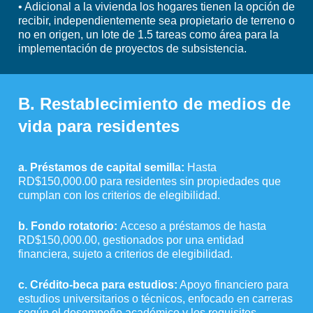
• Adicional a la vivienda los hogares tienen la opción de
recibir, independientemente sea propietario de terreno o
no en origen, un lote de 1.5 tareas como área para la
implementación de proyectos de subsistencia.
B. Restablecimiento de medios de
vida para residentes
a.
Préstamos de capital semilla:
Hasta
RD$150,000.00 para residentes sin propiedades que
cumplan con los criterios de elegibilidad.
b.
Fondo rotatorio:
Acceso a préstamos de hasta
RD$150,000.00, gestionados por una entidad
financiera, sujeto a criterios de elegibilidad.
c.
Crédito-beca para estudios
:
Apoyo financiero para
estudios universitarios o técnicos, enfocado en carreras
según el desempeño académico y los requisitos