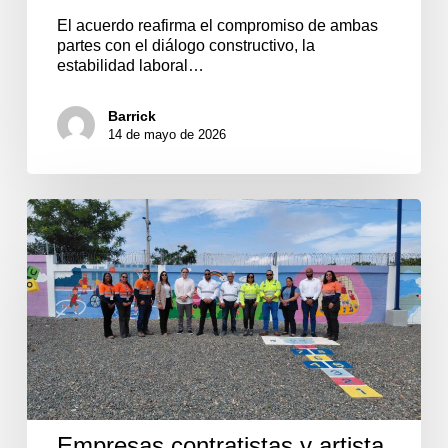
El acuerdo reafirma el compromiso de ambas
partes con el diálogo constructivo, la
estabilidad laboral…
Barrick
14 de mayo de 2026
Empresas
contratistas
y
artista
local
entregan
murales
al
Centro
Educativo
Nuevos
Horizontes
Empresas contratistas y artista