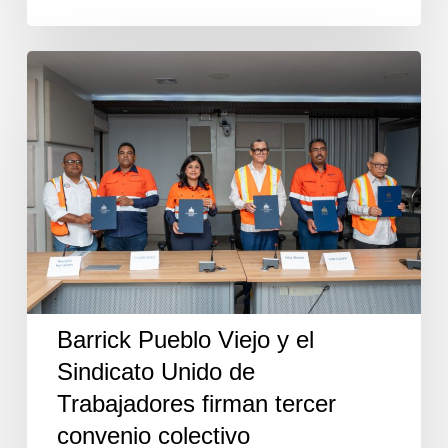
Barrick
Pueblo
Viejo
y
el
Sindicato
Unido
de
Trabajadores
firman
tercer
convenio
colectivo
Barrick Pueblo Viejo y el
Sindicato Unido de
Trabajadores firman tercer
convenio colectivo