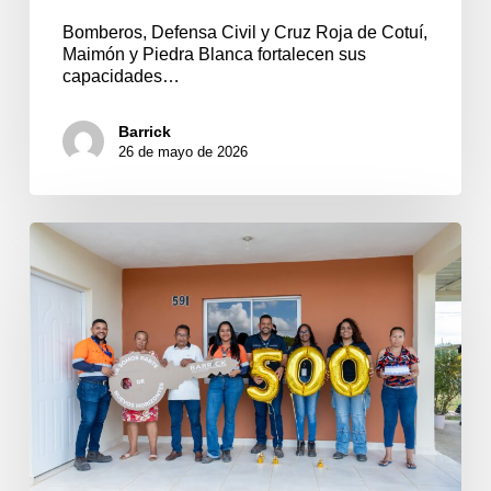
Bomberos, Defensa Civil y Cruz Roja de Cotuí,
Maimón y Piedra Blanca fortalecen sus
capacidades…
Barrick
26 de mayo de 2026
Reasentamiento
de
Barrick
Pueblo
Viejo
alcanza
nuevo
hito:
500
familias
ya
viven