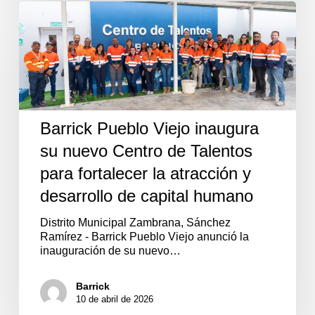
Barrick
Pueblo
Viejo
inaugura
su
nuevo
Centro
de
Talentos
Barrick Pueblo Viejo inaugura
para
su nuevo Centro de Talentos
fortalecer
la
para fortalecer la atracción y
atracción
y
desarrollo de capital humano
desarrollo
de
Distrito Municipal Zambrana, Sánchez
capital
Ramírez - Barrick Pueblo Viejo anunció la
humano
inauguración de su nuevo…
Barrick
10 de abril de 2026