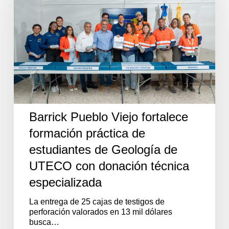
fortalece
formación
práctica
de
estudiantes
de
Geología
de
UTECO
con
donación
Barrick Pueblo Viejo fortalece
técnica
especializada
formación práctica de
estudiantes de Geología de
UTECO con donación técnica
especializada
La entrega de 25 cajas de testigos de
perforación valorados en 13 mil dólares
busca…