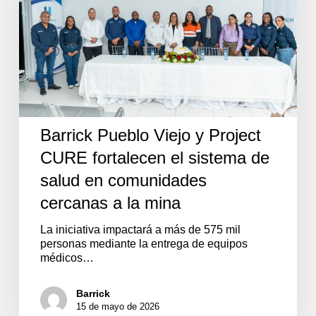
CURE
fortalecen
el
sistema
de
salud
en
comunidades
cercanas
Barrick Pueblo Viejo y Project
a
la
CURE fortalecen el sistema de
mina
salud en comunidades
cercanas a la mina
La iniciativa impactará a más de 575 mil
personas mediante la entrega de equipos
médicos…
Barrick
15 de mayo de 2026