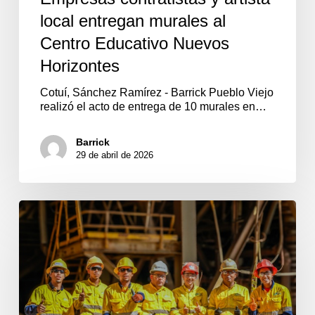
local entregan murales al
Centro Educativo Nuevos
Horizontes
Cotuí, Sánchez Ramírez - Barrick Pueblo Viejo
realizó el acto de entrega de 10 murales en…
Barrick
29 de abril de 2026
Empresas
locales
crecen
junto
a
la
minería
y