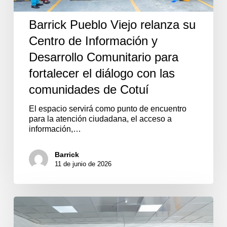
y
Desarrollo
Barrick Pueblo Viejo relanza su
Comunitario
Centro de Información y
para
fortalecer
Desarrollo Comunitario para
el
diálogo
fortalecer el diálogo con las
con
comunidades de Cotuí
las
comunidades
El espacio servirá como punto de encuentro
de
para la atención ciudadana, el acceso a
Cotuí
información,…
Barrick
11 de junio de 2026
Barrick
Pueblo
Viejo