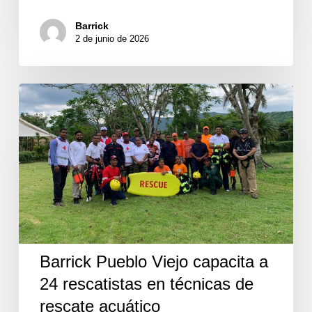
Barrick
2 de junio de 2026
Barrick
Pueblo
Viejo
capacita
a
24
rescatistas
en
técnicas
de
rescate
acuático
Barrick Pueblo Viejo capacita a
24 rescatistas en técnicas de
rescate acuático