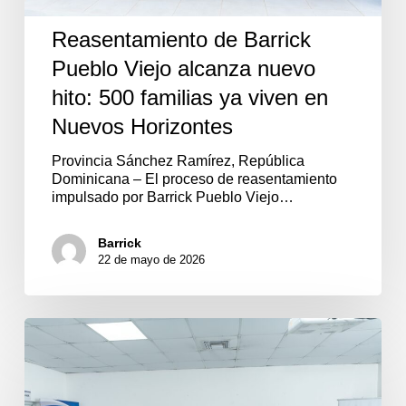
en
Nuevos
Reasentamiento de Barrick
Horizontes
Pueblo Viejo alcanza nuevo
hito: 500 familias ya viven en
Nuevos Horizontes
Provincia Sánchez Ramírez, República
Dominicana – El proceso de reasentamiento
impulsado por Barrick Pueblo Viejo…
Barrick
22 de mayo de 2026
Barrick
Pueblo
Viejo
y
Project