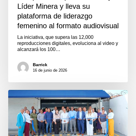
Líder Minera y lleva su
plataforma de liderazgo
femenino al formato audiovisual
La iniciativa, que supera las 12,000
reproducciones digitales, evoluciona al video y
alcanzará los 100…
Barrick
16 de junio de 2026
Barrick
Pueblo
Viejo
relanza
su
Centro
de
Información