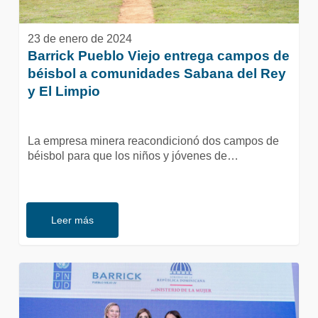
y
El
23 de enero de 2024
Limpio
Barrick Pueblo Viejo entrega campos de
béisbol a comunidades Sabana del Rey
y El Limpio
La empresa minera reacondicionó dos campos de
béisbol para que los niños y jóvenes de…
Leer más
Barrick
Pueblo
Viejo
única