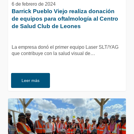
6 de febrero de 2024
de
Barrick Pueblo Viejo realiza donación
Leones
de equipos para oftalmología al Centro
de Salud Club de Leones
La empresa donó el primer equipo Laser SLT/YAG
que contribuye con la salud visual de…
Leer más
Barrick
Pueblo
Viejo
recibe
visita
de