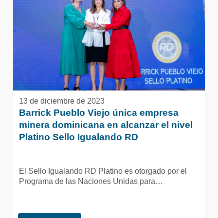
empresa
minera
dominicana
en
alcanzar
el
nivel
Platino
Sello
Igualando
13 de diciembre de 2023
RD
Barrick Pueblo Viejo única empresa
minera dominicana en alcanzar el nivel
Platino Sello Igualando RD
El Sello Igualando RD Platino es otorgado por el
Programa de las Naciones Unidas para…