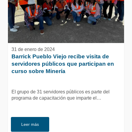
servidores
públicos
que
participan
en
curso
sobre
Minería
31 de enero de 2024
Barrick Pueblo Viejo recibe visita de
servidores públicos que participan en
curso sobre Minería
El grupo de 31 servidores públicos es parte del
programa de capacitación que imparte el…
Leer más