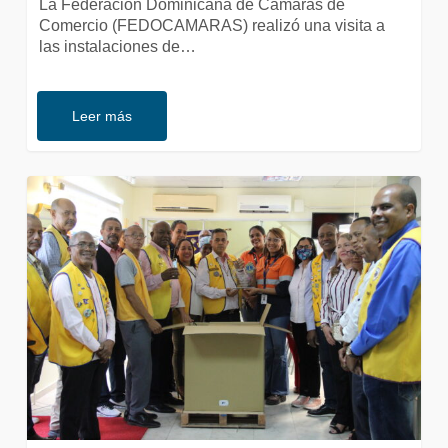
La Federación Dominicana de Cámaras de
Comercio (FEDOCAMARAS) realizó una visita a
las instalaciones de…
Leer más
Barrick
Pueblo
Viejo
realiza
donación
de
equipos
para
oftalmología
al
Centro
de
Salud
Club