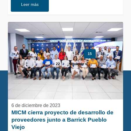
Leer más
MICM
cierra
proyecto
de
desarrollo
de
« Anterior
1
…
13
14
15
16
17
proveedores
…
22
Siguiente »
junto
a
Barrick
Pueblo
Viejo
6 de diciembre de 2023
MICM cierra proyecto de desarrollo de
proveedores junto a Barrick Pueblo
Viejo
linkedin