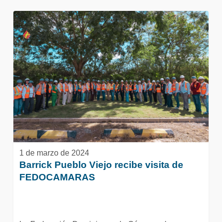
Barrick
Pueblo
Viejo
recibe
visita
de
FEDOCAMARAS
1 de marzo de 2024
Barrick Pueblo Viejo recibe visita de
FEDOCAMARAS