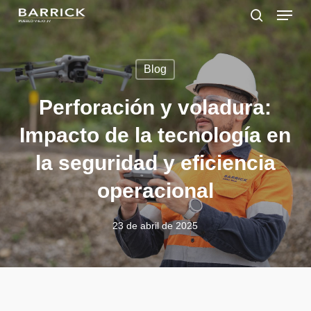
Skip
Menu
to
search
main
Close
content
Menu
Blog
Perforación y voladura:
Impacto de la tecnología en
la seguridad y eficiencia
operacional
23 de abril de 2025