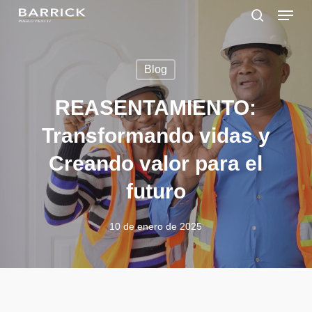
Skip
Menu
to
search
main
Close
content
Menu
Blog
REASENTAMIENTO:
Transformando vidas y
Creando valor para el
futuro
10 de enero de 2025