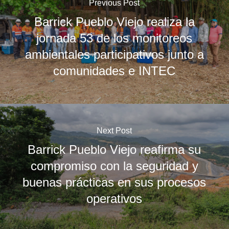
Previous Post
Barrick Pueblo Viejo realiza la
jornada 53 de los monitoreos
ambientales participativos junto a
comunidades e INTEC
Next Post
Barrick Pueblo Viejo reafirma su
compromiso con la seguridad y
buenas prácticas en sus procesos
operativos