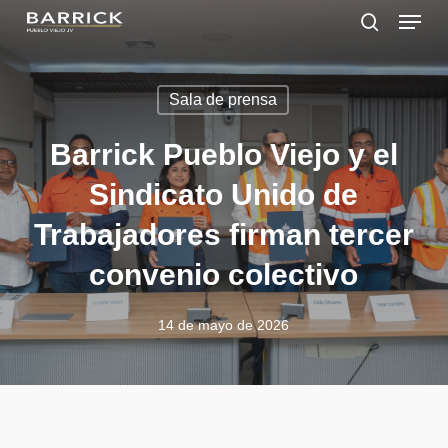
Skip
Menu
to
search
main
Close
content
Menu
Sala de prensa
Barrick Pueblo Viejo y el
Sindicato Unido de
Trabajadores firman tercer
convenio colectivo
14 de mayo de 2026