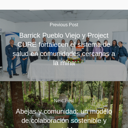
Previous Post
Barrick Pueblo Viejo y Project
CURE fortalecen el sistema de
salud en comunidades cercanas a
la mina
Next Post
Abejas y comunidad: un modelo
de colaboración sostenible y